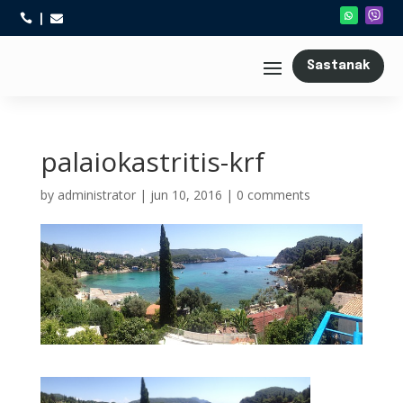



Sastanak
palaiokastritis-krf
by
administrator
|
jun 10, 2016
|
0 comments