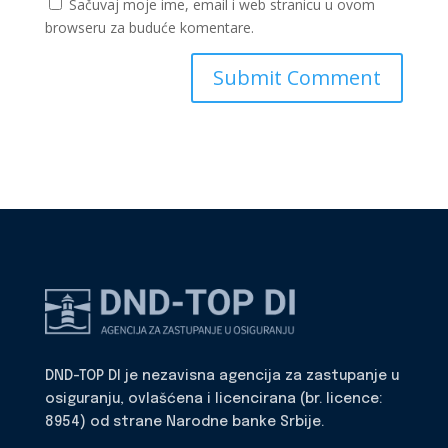
Sačuvaj moje ime, email i web stranicu u ovom
browseru za buduće komentare.
DND-TOP DI je nezavisna agencija za zastupanje u
osiguranju, ovlašćena i licencirana (br. licence:
8954) od strane Narodne banke Srbije.