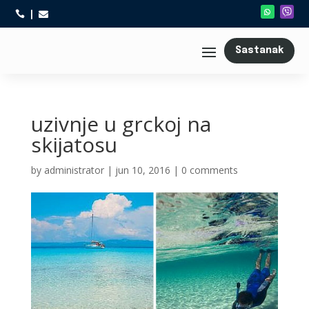



Sastanak
uzivnje u grckoj na
skijatosu
by
administrator
|
jun 10, 2016
|
0 comments