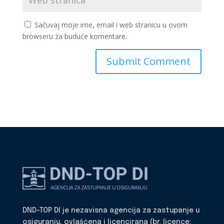
Sačuvaj moje ime, email i web stranicu u ovom
browseru za buduće komentare.
DND-TOP DI je nezavisna agencija za zastupanje u
osiguranju, ovlašćena i licencirana (br. licence: