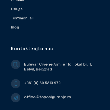
O nama
Usluge
Testimonijali
Blog
Kontaktirajte nas

Bulevar Crvene Armije 11đ, lokal br.11,
Belvil, Beograd
+381 (0) 60 5813 979

office@toposiguranje.rs
