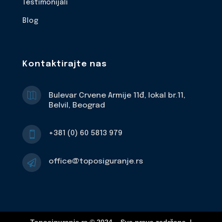
Testimonijali
Blog
Kontaktirajte nas

Bulevar Crvene Armije 11đ, lokal br.11,
Belvil, Beograd
+381 (0) 60 5813 979

office@toposiguranje.rs

Toposiguranje.rs © 2024 – Sva prava zadržana. |