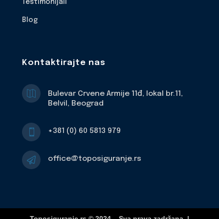
Testimonijali
Blog
Kontaktirajte nas

Bulevar Crvene Armije 11đ, lokal br.11,
Belvil, Beograd
+381 (0) 60 5813 979

office@toposiguranje.rs

Toposiguranje.rs © 2024 – Sva prava zadržana. |