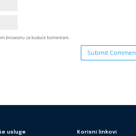
ovom browseru za buduće komentare.
še usluge
Korisni linkovi