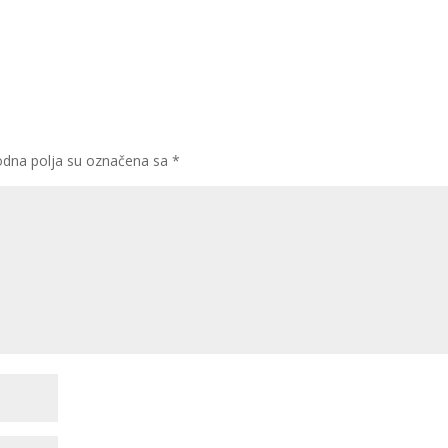
dna polja su označena sa
*