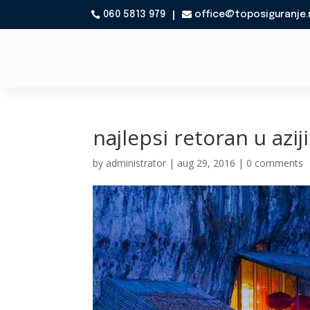
060 5813 979
office@toposiguranje.

najlepsi retoran u aziji
by
administrator
|
aug 29, 2016
|
0 comments