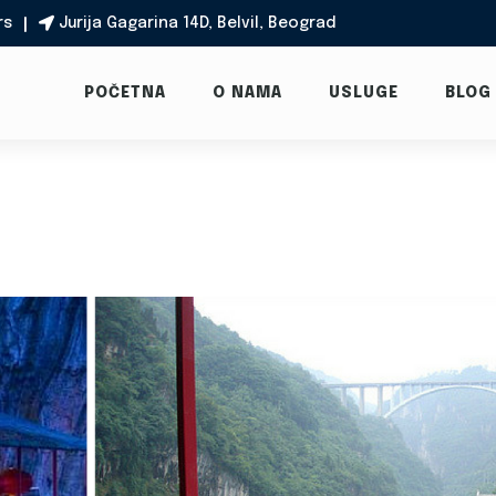
rs
Jurija Gagarina 14D, Belvil, Beograd

POČETNA
O NAMA
USLUGE
BLOG