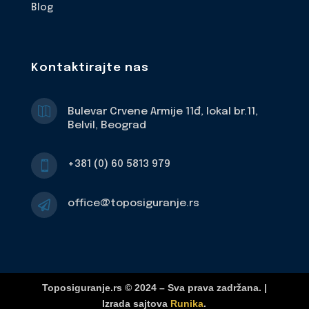
Blog
Kontaktirajte nas

Bulevar Crvene Armije 11đ, lokal br.11,
Belvil, Beograd
+381 (0) 60 5813 979

office@toposiguranje.rs

Toposiguranje.rs © 2024 – Sva prava zadržana. |
Izrada sajtova
Runika
.