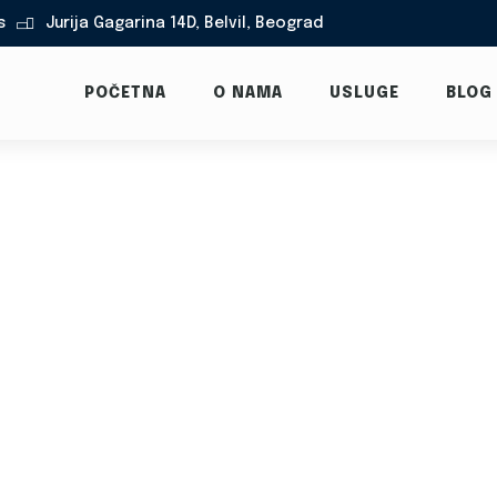
s
Jurija Gagarina 14D, Belvil, Beograd

POČETNA
O NAMA
USLUGE
BLOG