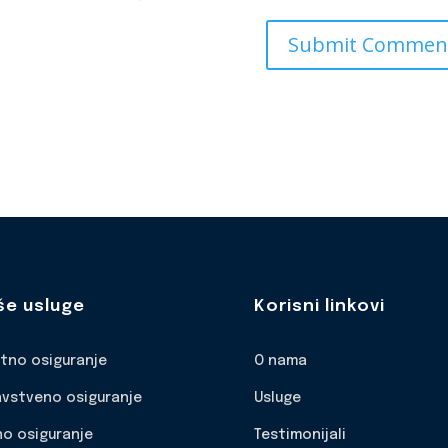
še usluge
Korisni linkovi
otno osiguranje
O nama
avstveno osiguranje
Usluge
no osiguranje
Testimonijali