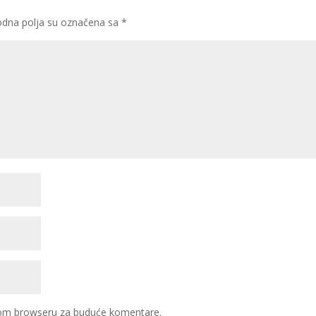
dna polja su označena sa
*
ovom browseru za buduće komentare.