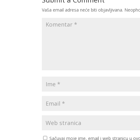
Vaša email adresa neće biti objavljivana.
Neopho
Sačuvaj moje ime, email i web stranicu u 