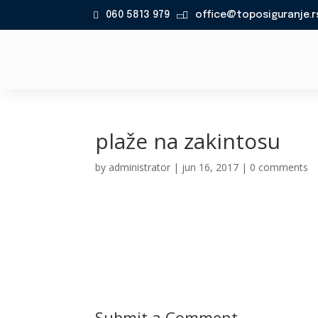
060 5813 979
office@toposiguranje.r

plaže na zakintosu
by
administrator
|
jun 16, 2017
|
0 comments
Submit a Comment