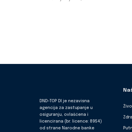
Na
DND-TOP DI je nezavisna
Živ
agencija za zastupanje u
osiguranju, ovlašćena i
Zdr
licencirana (br. licence: 8954)
Put
od strane Narodne banke