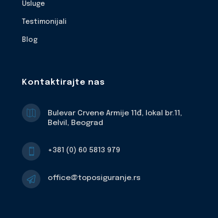
Usluge
Testimonijali
Blog
Kontaktirajte nas

Bulevar Crvene Armije 11đ, lokal br.11,
Belvil, Beograd
+381 (0) 60 5813 979

office@toposiguranje.rs
