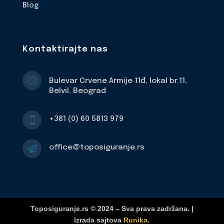
Blog
Kontaktirajte nas

Bulevar Crvene Armije 11đ, lokal br.11,
Belvil, Beograd
+381 (0) 60 5813 979

office@toposiguranje.rs

Toposiguranje.rs © 2024 – Sva prava zadržana. |
Izrada sajtova
Runika
.