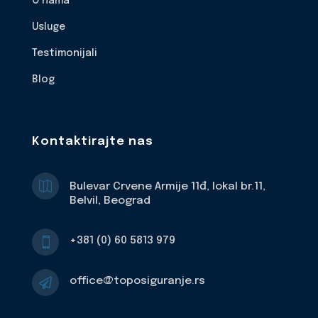
O nama
Usluge
Testimonijali
Blog
Kontaktirajte nas

Bulevar Crvene Armije 11đ, lokal br.11,
Belvil, Beograd
+381 (0) 60 5813 979

office@toposiguranje.rs
