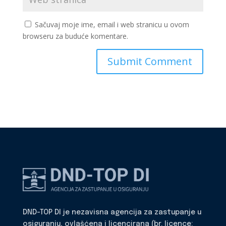
Sačuvaj moje ime, email i web stranicu u ovom
browseru za buduće komentare.
DND-TOP DI je nezavisna agencija za zastupanje u
osiguranju, ovlašćena i licencirana (br. licence: