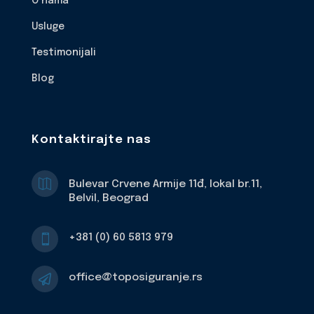
O nama
Usluge
Testimonijali
Blog
Kontaktirajte nas

Bulevar Crvene Armije 11đ, lokal br.11,
Belvil, Beograd
+381 (0) 60 5813 979

office@toposiguranje.rs
