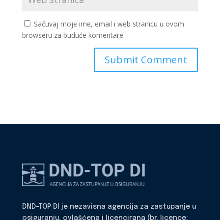
Sačuvaj moje ime, email i web stranicu u ovom
browseru za buduće komentare.
DND-TOP DI je nezavisna agencija za zastupanje u
osiguranju, ovlašćena i licencirana (br. licence: