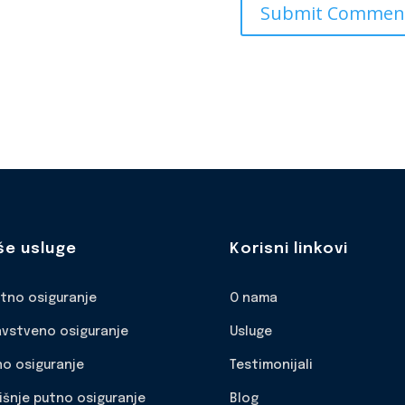
še usluge
Korisni linkovi
otno osiguranje
O nama
avstveno osiguranje
Usluge
no osiguranje
Testimonijali
išnje putno osiguranje
Blog