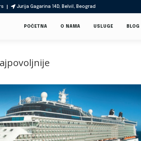
rs
Jurija Gagarina 14D, Belvil, Beograd

POČETNA
O NAMA
USLUGE
BLOG
jpovoljnije