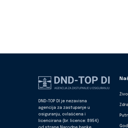
Na
Živ
DND-TOP DI je nezavisna
Zdr
agencija za zastupanje u
osiguranju, ovlašćena i
Put
licencirana (br. licence: 8954)
God
od strane Narodne banke