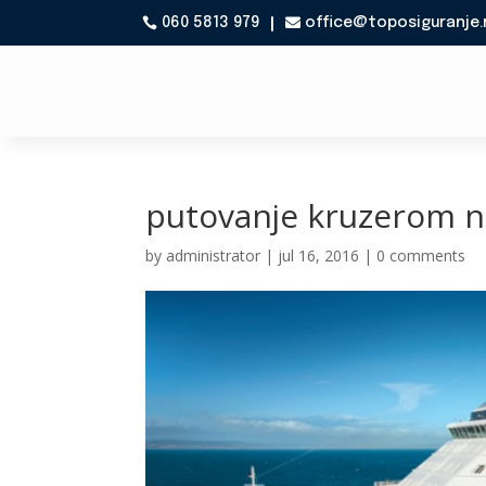
060 5813 979
office@toposiguranje.

putovanje kruzerom na
by
administrator
|
jul 16, 2016
|
0 comments