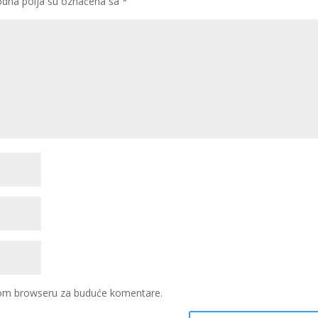
dna polja su označena sa
*
ovom browseru za buduće komentare.