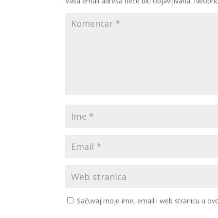
Vaša email adresa neće biti objavljivana.
Neopho
Sačuvaj moje ime, email i web stranicu u 