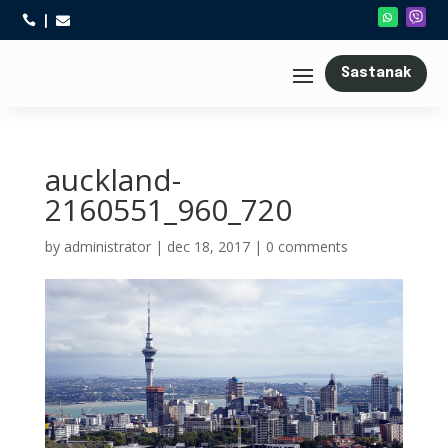



Sastanak
auckland-
2160551_960_720
by
administrator
|
dec 18, 2017
|
0 comments