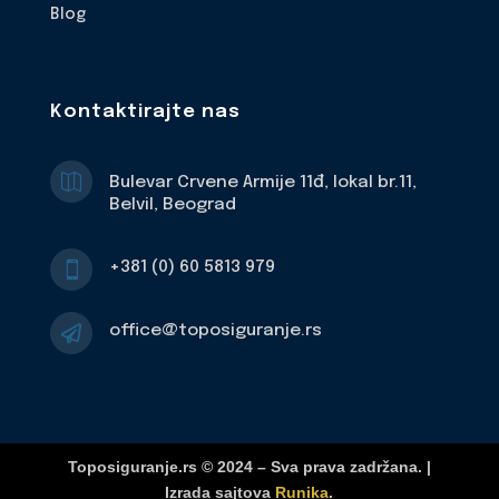
Blog
Kontaktirajte nas

Bulevar Crvene Armije 11đ, lokal br.11,
Belvil, Beograd
+381 (0) 60 5813 979

office@toposiguranje.rs

Toposiguranje.rs © 2024 – Sva prava zadržana. |
Izrada sajtova
Runika
.