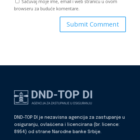
Sačuvaj moje ime, email i web stranicu u ovom
browseru za buduće komentare.
DND-TOP DI je nezavisna agencija za zastupanje u
osiguranju, ovlašćena i licencirana (br. licence:
8954) od strane Narodne banke Srbije.