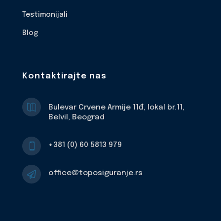
Testimonijali
Blog
Kontaktirajte nas

Bulevar Crvene Armije 11đ, lokal br.11,
Belvil, Beograd
+381 (0) 60 5813 979

office@toposiguranje.rs
