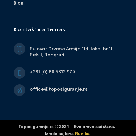
Blog
Kontaktirajte nas

Bulevar Crvene Armije 11đ, lokal br.11,
Belvil, Beograd
+381 (0) 60 5813 979

office@toposiguranje.rs

Toposiguranje.rs © 2024 – Sva prava zadržana. |
Izrada sajtova
Runika
.