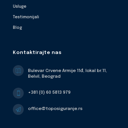
Usluge
Testimonijali
Blog
Kontaktirajte nas

Bulevar Crvene Armije 11đ, lokal br.11,
Belvil, Beograd
+381 (0) 60 5813 979

office@toposiguranje.rs
