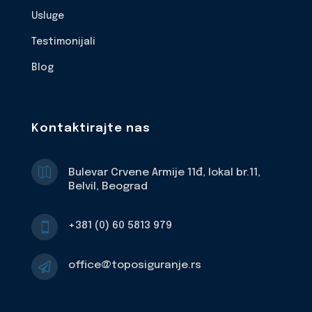
Usluge
Testimonijali
Blog
Kontaktirajte nas

Bulevar Crvene Armije 11đ, lokal br.11,
Belvil, Beograd
+381 (0) 60 5813 979

office@toposiguranje.rs
