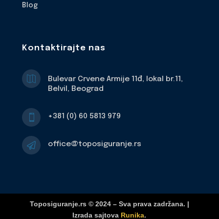
Blog
Kontaktirajte nas

Bulevar Crvene Armije 11đ, lokal br.11,
Belvil, Beograd
+381 (0) 60 5813 979

office@toposiguranje.rs

Toposiguranje.rs © 2024 – Sva prava zadržana. |
Izrada sajtova
Runika
.