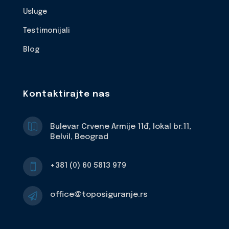
Usluge
Testimonijali
Blog
Kontaktirajte nas

Bulevar Crvene Armije 11đ, lokal br.11,
Belvil, Beograd
+381 (0) 60 5813 979

office@toposiguranje.rs
