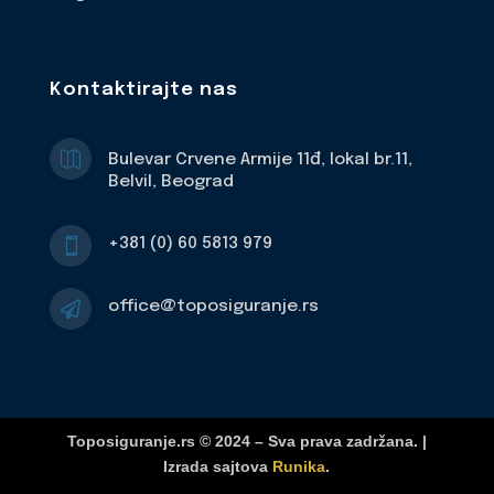
Kontaktirajte nas

Bulevar Crvene Armije 11đ, lokal br.11,
Belvil, Beograd
+381 (0) 60 5813 979

office@toposiguranje.rs

Toposiguranje.rs © 2024 – Sva prava zadržana. |
Izrada sajtova
Runika
.