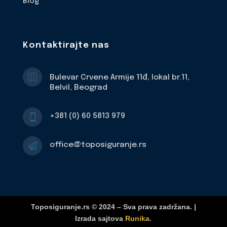
Blog
Kontaktirajte nas

Bulevar Crvene Armije 11đ, lokal br.11,
Belvil, Beograd
+381 (0) 60 5813 979

office@toposiguranje.rs

Toposiguranje.rs © 2024 – Sva prava zadržana. |
Izrada sajtova
Runika
.