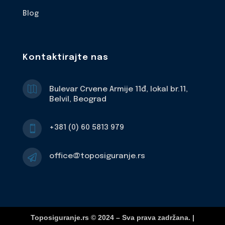
Blog
Kontaktirajte nas

Bulevar Crvene Armije 11đ, lokal br.11,
Belvil, Beograd
+381 (0) 60 5813 979

office@toposiguranje.rs

Toposiguranje.rs © 2024 – Sva prava zadržana. |