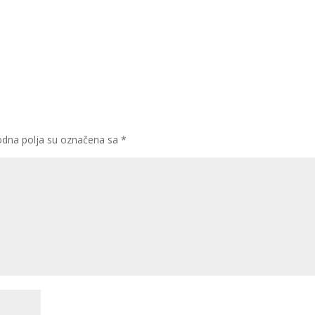
dna polja su označena sa
*