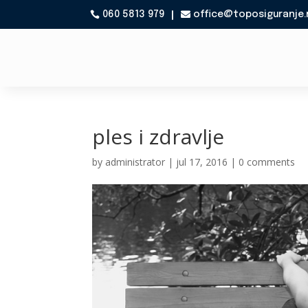
060 5813 979
office@toposiguranje.

ples i zdravlje
by
administrator
|
jul 17, 2016
|
0 comments