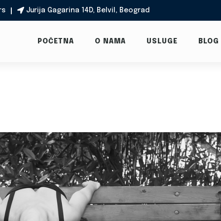
rs
Jurija Gagarina 14D, Belvil, Beograd

POČETNA
O NAMA
USLUGE
BLOG