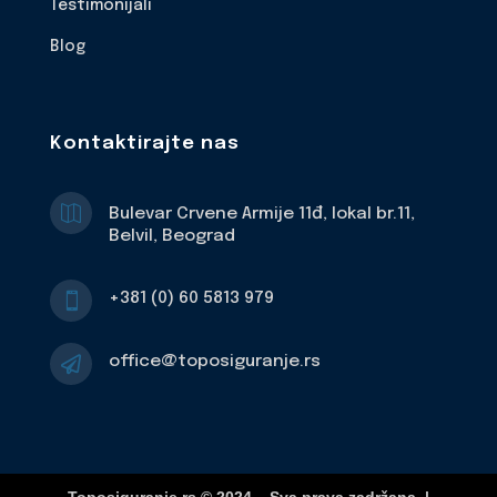
Testimonijali
Blog
Kontaktirajte nas

Bulevar Crvene Armije 11đ, lokal br.11,
Belvil, Beograd
+381 (0) 60 5813 979

office@toposiguranje.rs
