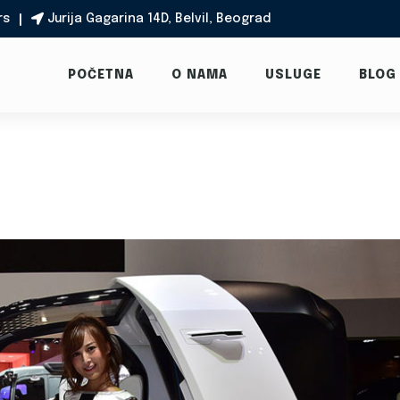
rs
Jurija Gagarina 14D, Belvil, Beograd

POČETNA
O NAMA
USLUGE
BLOG