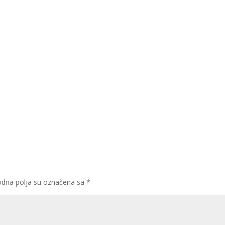
dna polja su označena sa
*