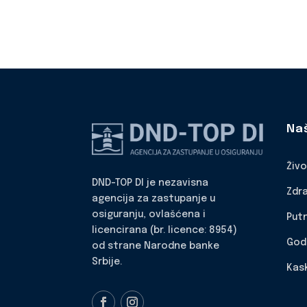
Na
Živ
DND-TOP DI je nezavisna
Zdr
agencija za zastupanje u
osiguranju, ovlašćena i
Put
licencirana (br. licence: 8954)
God
od strane Narodne banke
Srbije.
Kas