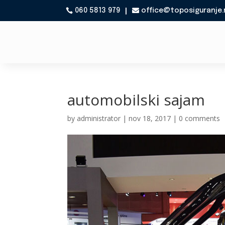
060 5813 979
office@toposiguranje.

automobilski sajam
by
administrator
|
nov 18, 2017
|
0 comments