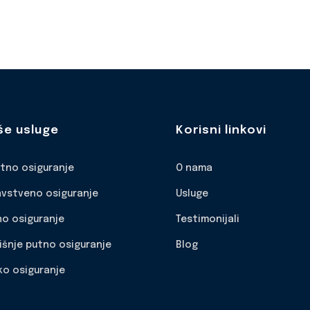
še usluge
Korisni linkovi
otno osiguranje
O nama
avstveno osiguranje
Usluge
no osiguranje
Testimonijali
išnje putno osiguranje
Blog
ko osiguranje