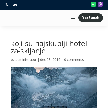



Sastanak
koji-su-najskuplji-hoteli-
za-skijanje
by
administrator
|
dec 28, 2016
|
0 comments