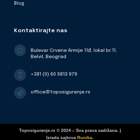
Blog
Kontaktirajte nas

Bulevar Crvene Armije 11đ, lokal br.11,
Belvil, Beograd
+381 (0) 60 5813 979

office@toposiguranje.rs

Toposiguranje.rs © 2024 – Sva prava zadržana. |
Izrada sajtova
Runika
.