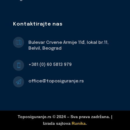
Kontaktirajte nas

Bulevar Crvene Armije 11đ, lokal br.11,
Belvil, Beograd
+381 (0) 60 5813 979

office@toposiguranje.rs

Toposiguranje.rs © 2024 – Sva prava zadržana. |
Izrada sajtova
Runika
.