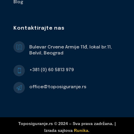
Blog
Kontaktirajte nas

Bulevar Crvene Armije 11đ, lokal br.11,
Belvil, Beograd
+381 (0) 60 5813 979

office@toposiguranje.rs

Toposiguranje.rs © 2024 – Sva prava zadržana. |
Izrada sajtova
Runika
.