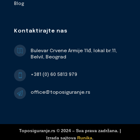
Blog
Kontaktirajte nas

Bulevar Crvene Armije 11đ, lokal br.11,
Belvil, Beograd
+381 (0) 60 5813 979

office@toposiguranje.rs

Toposiguranje.rs © 2024 – Sva prava zadržana. |
Izrada sajtova
Runika
.