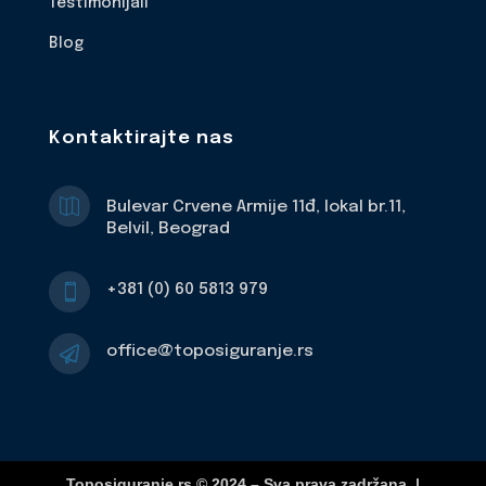
Testimonijali
Blog
Kontaktirajte nas

Bulevar Crvene Armije 11đ, lokal br.11,
Belvil, Beograd
+381 (0) 60 5813 979

office@toposiguranje.rs

Toposiguranje.rs © 2024 – Sva prava zadržana. |