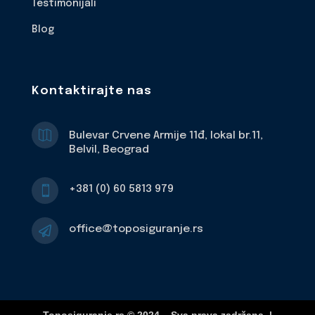
Testimonijali
Blog
Kontaktirajte nas

Bulevar Crvene Armije 11đ, lokal br.11,
Belvil, Beograd
+381 (0) 60 5813 979

office@toposiguranje.rs
