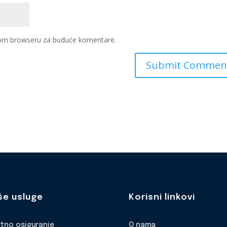
ovom browseru za buduće komentare.
še usluge
Korisni linkovi
otno osiguranje
O nama