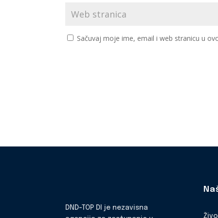
Sačuvaj moje ime, email i web stranicu u 
Na
DND-TOP DI je nezavisna
Živ