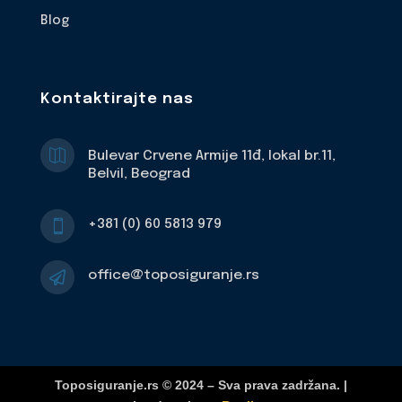
Blog
Kontaktirajte nas

Bulevar Crvene Armije 11đ, lokal br.11,
Belvil, Beograd
+381 (0) 60 5813 979

office@toposiguranje.rs

Toposiguranje.rs © 2024 – Sva prava zadržana. |