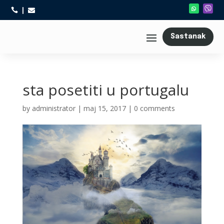



Sastanak
sta posetiti u portugalu
by
administrator
|
maj 15, 2017
|
0 comments