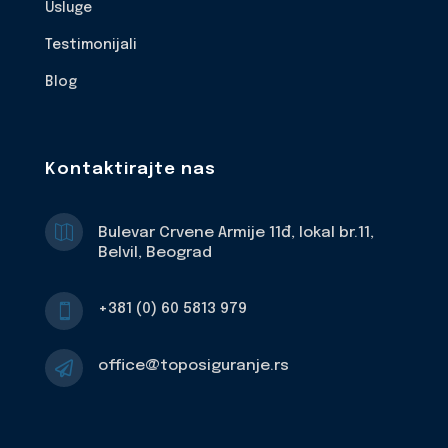
Usluge
Testimonijali
Blog
Kontaktirajte nas

Bulevar Crvene Armije 11đ, lokal br.11,
Belvil, Beograd
+381 (0) 60 5813 979

office@toposiguranje.rs
