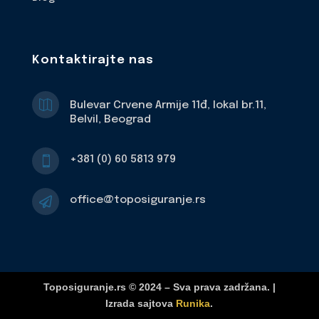
Kontaktirajte nas

Bulevar Crvene Armije 11đ, lokal br.11,
Belvil, Beograd
+381 (0) 60 5813 979

office@toposiguranje.rs

Toposiguranje.rs © 2024 – Sva prava zadržana. |
Izrada sajtova
Runika
.