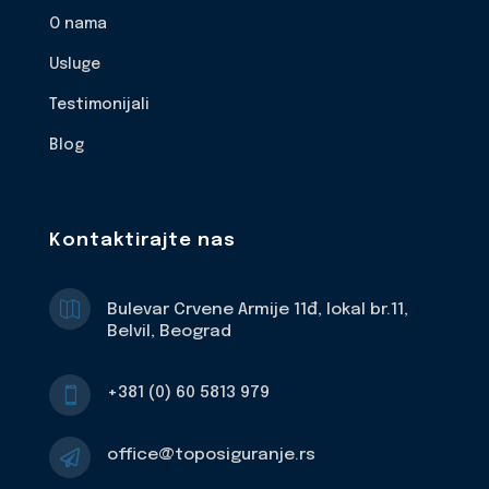
O nama
Usluge
Testimonijali
Blog
Kontaktirajte nas

Bulevar Crvene Armije 11đ, lokal br.11,
Belvil, Beograd
+381 (0) 60 5813 979

office@toposiguranje.rs
