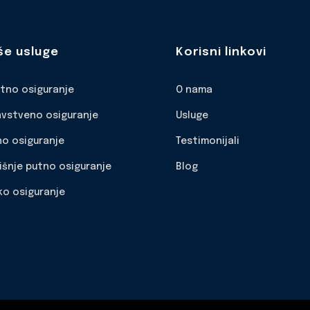
še usluge
Korisni linkovi
otno osiguranje
O nama
avstveno osiguranje
Usluge
no osiguranje
Testimonijali
išnje putno osiguranje
Blog
ko osiguranje