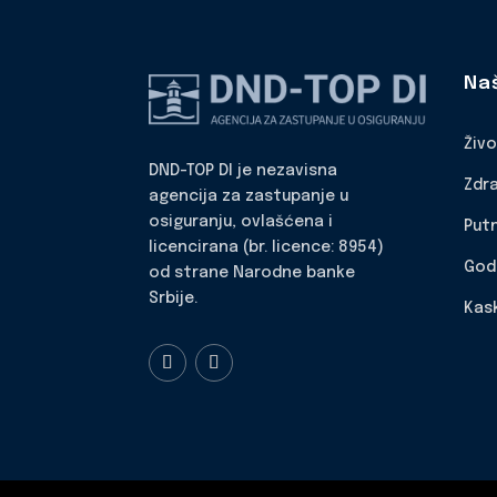
Na
Živ
DND-TOP DI je nezavisna
Zdr
agencija za zastupanje u
osiguranju, ovlašćena i
Put
licencirana (br. licence: 8954)
God
od strane Narodne banke
Srbije.
Kas