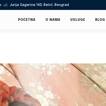
s
Jurija Gagarina 14D, Belvil, Beograd

POČETNA
O NAMA
USLUGE
BLOG