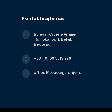
Kontaktirajte nas

Bulevar Crvene Armije
11đ, lokal br.11, Belvil,
Beograd

+381 (0) 60 5813 979

office@toposiguranje.rs