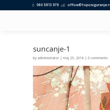
060 5813 979
office@toposiguranje.r

suncanje-1
by
administrator
|
maj 25, 2016
|
0 comments