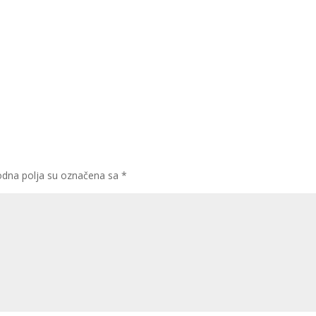
dna polja su označena sa
*