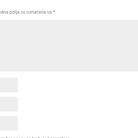
dna polja su označena sa
*