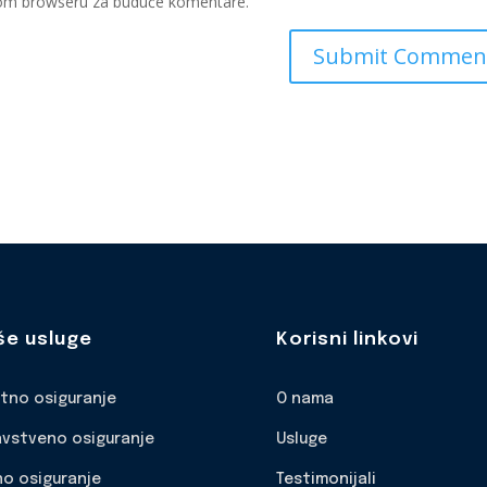
ovom browseru za buduće komentare.
še usluge
Korisni linkovi
otno osiguranje
O nama
avstveno osiguranje
Usluge
no osiguranje
Testimonijali