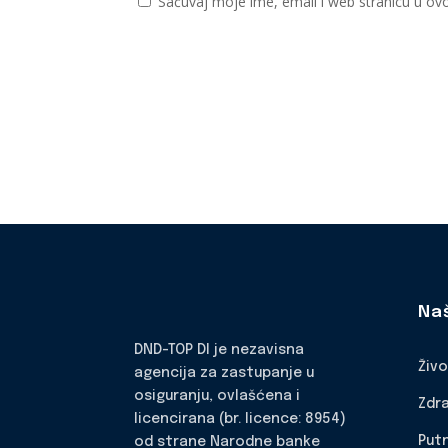
Sačuvaj moje ime, email i web stranicu u 
Na
DND-TOP DI je nezavisna
Živ
agencija za zastupanje u
osiguranju, ovlašćena i
Zdr
licencirana (br. licence: 8954)
Put
od strane Narodne banke