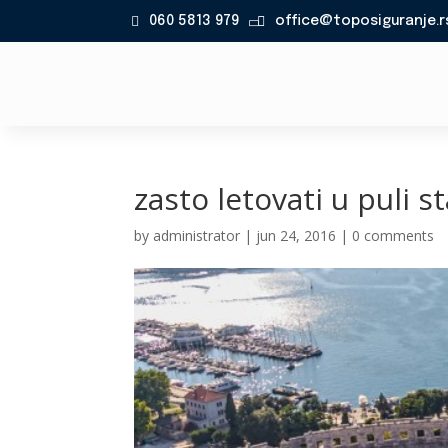
060 5813 979
office@toposiguranje.r

zasto letovati u puli st
by
administrator
|
jun 24, 2016
|
0 comments