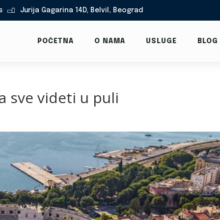
s
Jurija Gagarina 14D, Belvil, Beograd

POČETNA
O NAMA
USLUGE
BLOG
a sve videti u puli