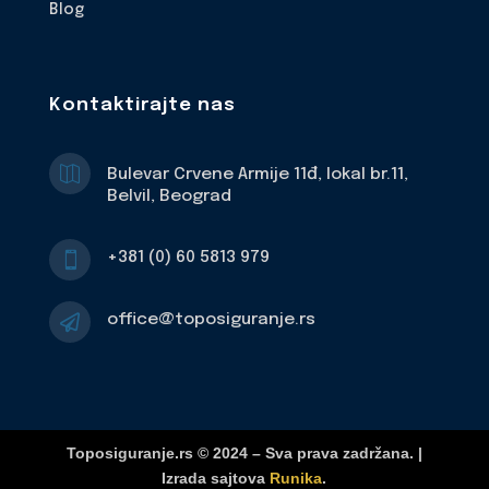
Blog
Kontaktirajte nas

Bulevar Crvene Armije 11đ, lokal br.11,
Belvil, Beograd
+381 (0) 60 5813 979

office@toposiguranje.rs

Toposiguranje.rs © 2024 – Sva prava zadržana. |
Izrada sajtova
Runika
.