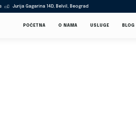
s
Jurija Gagarina 14D, Belvil, Beograd

POČETNA
O NAMA
USLUGE
BLOG