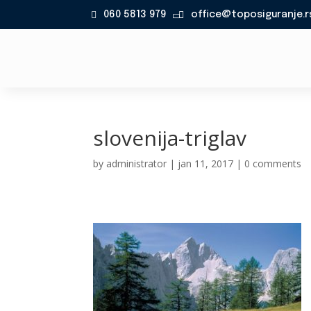
060 5813 979
office@toposiguranje.r

slovenija-triglav
by
administrator
|
jan 11, 2017
|
0 comments