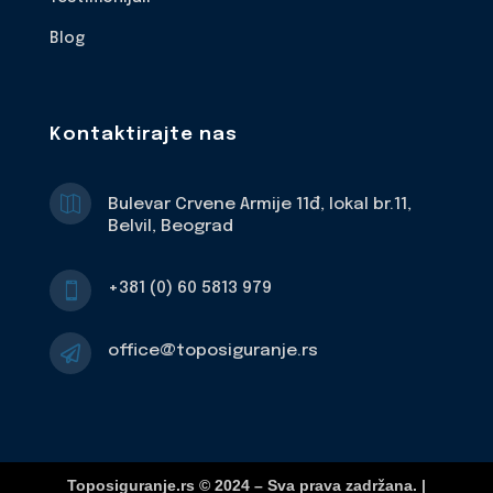
Blog
Kontaktirajte nas

Bulevar Crvene Armije 11đ, lokal br.11,
Belvil, Beograd
+381 (0) 60 5813 979

office@toposiguranje.rs

Toposiguranje.rs © 2024 – Sva prava zadržana. |