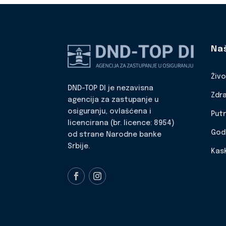
Na
Živ
DND-TOP DI je nezavisna
Zdr
agencija za zastupanje u
osiguranju, ovlašćena i
Put
licencirana (br. licence: 8954)
God
od strane Narodne banke
Srbije.
Kas