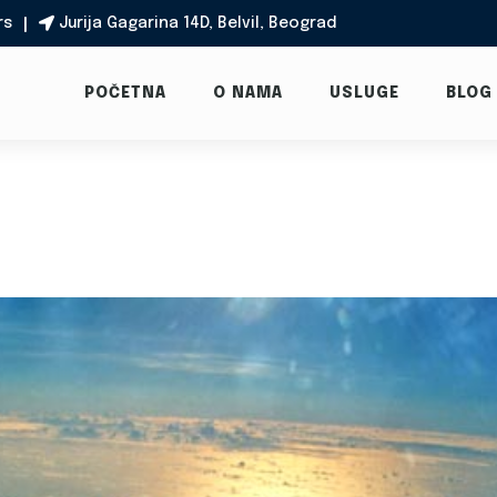
rs
Jurija Gagarina 14D, Belvil, Beograd

POČETNA
O NAMA
USLUGE
BLOG