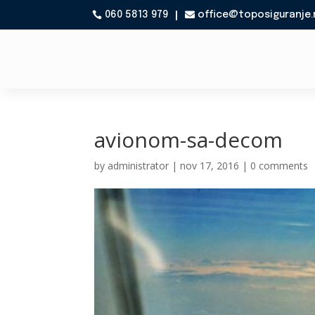
060 5813 979
office@toposiguranje.

avionom-sa-decom
by
administrator
|
nov 17, 2016
|
0 comments