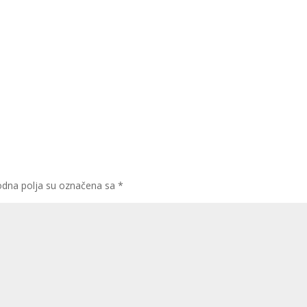
dna polja su označena sa
*