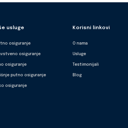
še usluge
Korisni linkovi
otno osiguranje
O nama
avstveno osiguranje
Usluge
no osiguranje
Testimonijali
išnje putno osiguranje
Blog
ko osiguranje