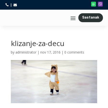



Sastanak
klizanje-za-decu
by
administrator
|
nov 17, 2016
|
0 comments