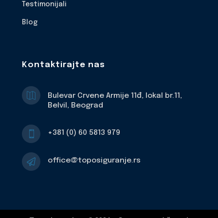
Testimonijali
Blog
Kontaktirajte nas

Bulevar Crvene Armije 11đ, lokal br.11,
Belvil, Beograd
+381 (0) 60 5813 979

office@toposiguranje.rs
