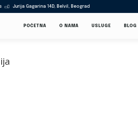
s
Jurija Gagarina 14D, Belvil, Beograd

POČETNA
O NAMA
USLUGE
BLOG
ija