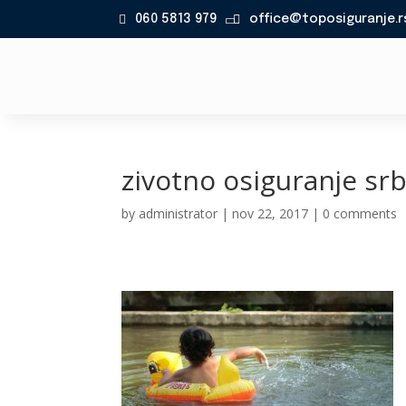
060 5813 979
office@toposiguranje.r

zivotno osiguranje srb
by
administrator
|
nov 22, 2017
|
0 comments