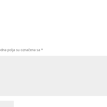
dna polja su označena sa
*