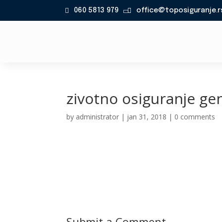
060 5813 979
office@toposiguranje.r

zivotno osiguranje gen
by
administrator
|
jan 31, 2018
|
0 comments
Submit a Comment