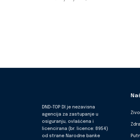
Na
DND-TOP DI je nezavisna
Živ
agencija za zastupanje u
osiguranju, ovlašćena i
Zdr
licencirana (br. licence: 8954)
Put
od strane Narodne banke