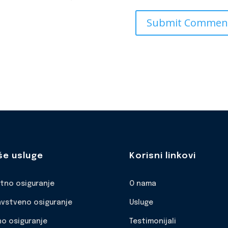
še usluge
Korisni linkovi
otno osiguranje
O nama
avstveno osiguranje
Usluge
no osiguranje
Testimonijali