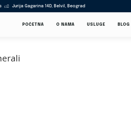
s
Jurija Gagarina 14D, Belvil, Beograd

POČETNA
O NAMA
USLUGE
BLOG
erali